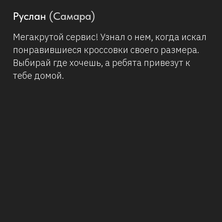
Владимир
(Новосибирск)
Уже давно заказываю new balance из США.
Моделей представлено в 3 раза больше, а
цены в 2-3 раза ниже. Через Shopozz
приобрел уже две пары, доставляют быстро
за адекватные деньги.